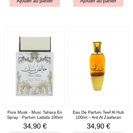
Ajouter au panier
Ajouter au panier
Pure Musk - Musc Tahara En
Eau De Parfum Teef Al Hub
Spray - Parfum Lattafa 100ml
100ml – Ard Al Zaafaran
Prix
Prix
34,90 €
34,90 €