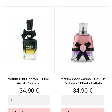
Parfum Bint Hooran 100ml –
Parfum Washwasha - Eau De
Ard Al Zaafaran
Parfum - 100ml - Lattafa
Prix
Prix
34,90 €
34,90 €